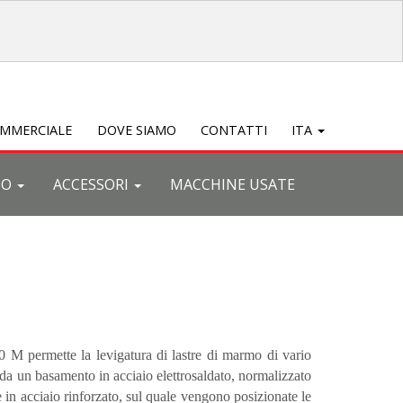
OMMERCIALE
DOVE SIAMO
CONTATTI
ITA
TO
ACCESSORI
MACCHINE USATE
M permette la levigatura di lastre di marmo di vario
a da un basamento in acciaio elettrosaldato, normalizzato
e in acciaio rinforzato, sul quale vengono posizionate le