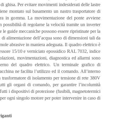
 di ghisa. Per evitare movimenti indesiderati delle lastre
viene montato sul basamento un nastro trasportatore di
rtura in gomma. La movimentazione del ponte avviene
 possibilità di regolarne la velocità tramite un inverter
te le guide meccaniche possono essere ripristinate per la
bi di alimentazione dell’acqua sono di dimensioni tali da
mole abrasive in maniera adeguata. Il quadro elettrico è
spessore 15/10 e verniciato epossidico RAL 7032, indice
golazioni, movimentazioni, diagnostica ed allarmi sono
erno del quadro elettrico. Un terminale grafico di
hina ne facilita l’utilizzo ed il comando. All’interno
n trasformatore di isolamento per tensione di rete 380V
tti gli organi di comando, per garantire l’incolumità
utti i dispositivi di protezione (fusibili, magnetotermici
 per ogni singolo motore per poter intervenire in caso di
iganti