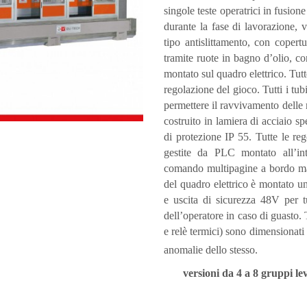
singole teste operatrici in fusione
durante la fase di lavorazione, 
tipo antislittamento, con cope
tramite ruote in bagno d’olio, con
montato sul quadro elettrico. Tut
regolazione del gioco. Tutti i tu
permettere il ravvivamento delle 
costruito in lamiera di acciaio 
di protezione IP 55. Tutte le re
gestite da PLC montato all’int
comando multipagine a bordo macc
del quadro elettrico è montato u
e uscita di sicurezza 48V per tu
dell’operatore in caso di guasto. T
e relè termici) sono dimensionati
anomalie dello stesso.
versioni da
4 a
8 gruppi lev