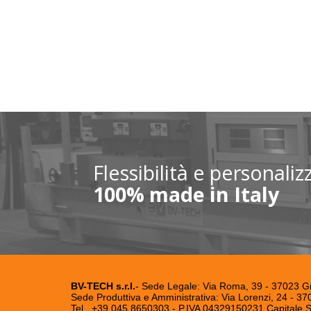
Flessibilità e personali
100% made in Italy
BV-TECH s.r.l.
- Sede Legale: Via Roma, 39 - 37023 G
Sede Produttiva e Amministrativa: Via Lorenzi, 24 - 3
Tel . +39.045.8650303 - P.IVA 04329150231 Capitale