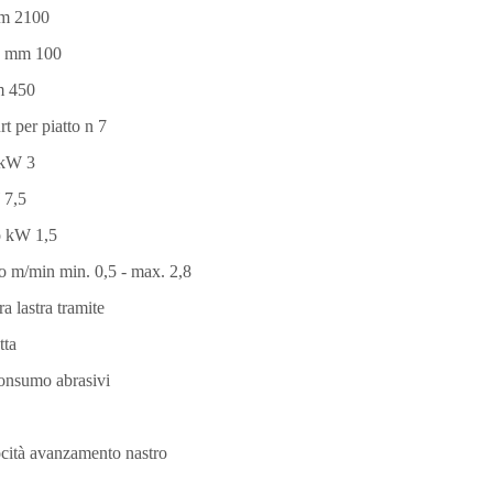
 mm 2100
ro mm 100
mm 450
rt per piatto n 7
 kW 3
 7,5
o kW 1,5
o m/min min. 0,5 - max. 2,8
ra lastra tramite
tta
 consumo abrasivi
locità avanzamento nastro