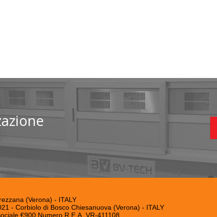
zzazione
rezzana (Verona) - ITALY
7021 - Corbiolo di Bosco Chiesanuova (Verona) - ITALY
 Sociale €900 Numero R.E.A. VR-411108