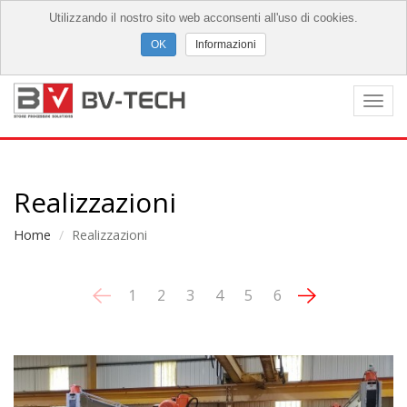
Utilizzando il nostro sito web acconsenti all'uso di cookies.
Informazioni
Togg
navi
Realizzazioni
Home
Realizzazioni
1
2
3
4
5
6